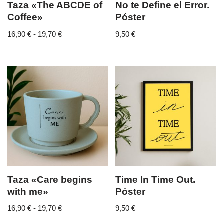
Taza «The ABCDE of
No te Define el Error.
Coffee»
Póster
16,90
€
-
19,70
€
9,50
€
Taza «Care begins
Time In Time Out.
with me»
Póster
16,90
€
-
19,70
€
9,50
€