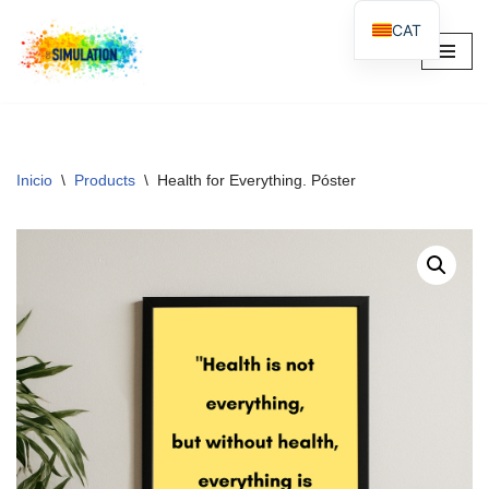
CAT
Saltar
al
contenido
Inicio
\
Products
\
Health for Everything. Póster