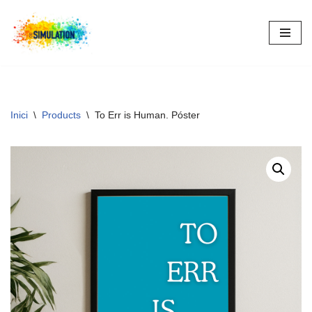
Vés
al
contingut
Inici
\
Products
\
To Err is Human. Póster