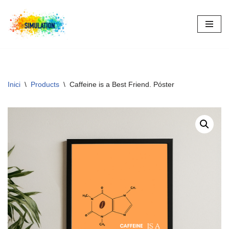
Vés
al
contingut
Inici
\
Products
\
Caffeine is a Best Friend. Póster